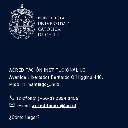
ACREDITACIÓN INSTITUCIONAL UC
Avenida Libertador Bernardo O´Higgins 440,
Piso 11. Santiago
-
Chile.
call
Teléfono:
(+56-2) 2354 2455
mail_outline
E-mail:
acreditacion@uc.cl
¿Cómo llegar?