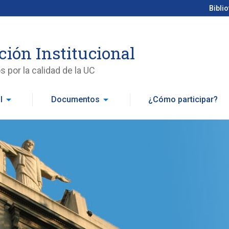
Bibli
ción Institucional
 por la calidad de la UC
arrow_drop_down
arrow_drop_down
l
Documentos
¿Cómo participar?