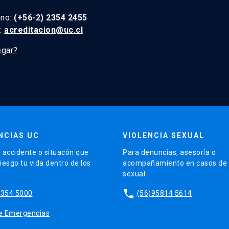
ono:
(+56-2) 2354 2455
l:
acreditacion@uc.cl
egar?
NCIAS UC
VIOLENCIA SEXUAL
 accidente o situacón que
Para denuncias, asesoría o
iesgo tu vida dentro de los
acompañamiento en casos de v
sexual
phone
2354 5000
(56)95814 5614
 de Emergencias