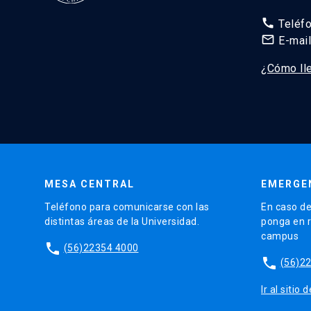
call
Teléf
mail_outline
E-mai
¿Cómo ll
MESA CENTRAL
EMERGE
Teléfono para comunicarse con las
En caso de
distintas áreas de la Universidad.
ponga en r
campus
phone
(56)22354 4000
phone
(56)2
Ir al sitio