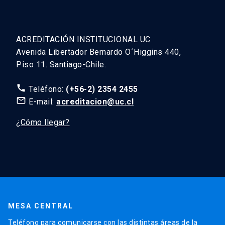
ACREDITACIÓN INSTITUCIONAL UC
Avenida Libertador Bernardo O´Higgins 440,
Piso 11. Santiago
-
Chile.
call
Teléfono:
(+56-2) 2354 2455
mail_outline
E-mail:
acreditacion@uc.cl
¿Cómo llegar?
MESA CENTRAL
Teléfono para comunicarse con las distintas áreas de la