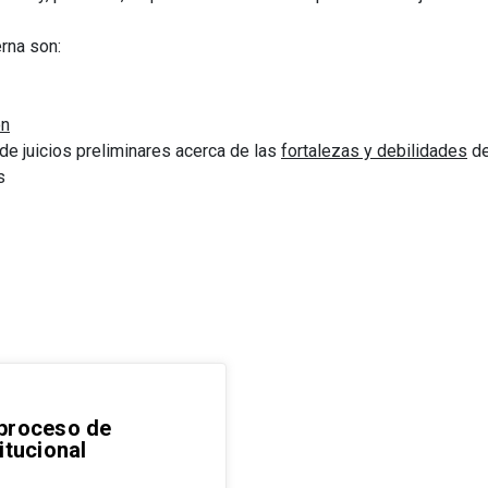
rna son:
ón
de juicios preliminares acerca de las
fortalezas y debilidades
de
s
 proceso de
itucional