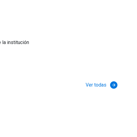
 la institución
Ver todas
arrow_forward