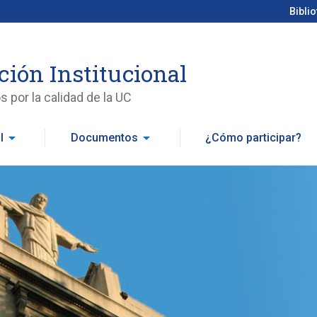
Bibli
ción Institucional
 por la calidad de la UC
arrow_drop_down
arrow_drop_down
l
Documentos
¿Cómo participar?