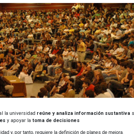
al la universidad
reúne y analiza información sustantiva
s
des
y apoyar la
toma de decisiones
dad y, por tanto, requiere la definición de planes de mejora.